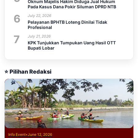
Oknum Majelis Hakim Diduga Jual Hukum
Pada Kasus Dana Pokir Siluman DPRD NTB
6
July 22, 2026
Pelayanan BPHTB Loteng Dinilai Tidak
Profesional
7
July 21, 2026
KPK Tunjukkan Tumpukan Uang Hasil OTT
Bupati Lobar
⭐ Pilihan Redaksi
Info Event
•
June 12, 2026