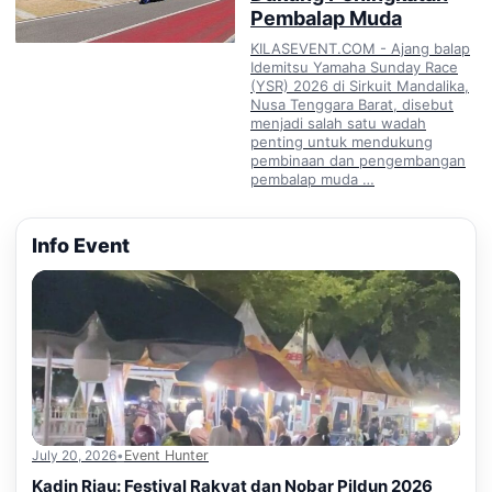
Pembalap Muda
KILASEVENT.COM - Ajang balap
Idemitsu Yamaha Sunday Race
(YSR) 2026 di Sirkuit Mandalika,
Nusa Tenggara Barat, disebut
menjadi salah satu wadah
penting untuk mendukung
pembinaan dan pengembangan
pembalap muda …
Info Event
July 20, 2026
•
Event Hunter
Kadin Riau: Festival Rakyat dan Nobar Pildun 2026