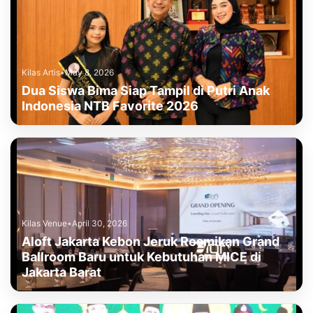
Kilas Artis
•
May 8, 2026
Dua Siswa Bima Siap Tampil di Putri Anak
Indonesia NTB Favorite 2026
Kilas Venue
•
April 30, 2026
Aloft Jakarta Kebon Jeruk Resmikan Grand
Ballroom Baru untuk Kebutuhan MICE di
Jakarta Barat