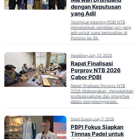
dengan Keputusan
yang Adil
Technical meeting PDBI NTB
menekankan penilaian juri yang
adil untuk juara berkualitas di
Porprov ke XII.
Headline
•
July 13, 2026
Rapat Finalisasi
Porprov NTB 2026
Cabor PDBI
Rapat finalisasi Porprov NTB
2026 dilaksanakan, menekankan
profesionalisme dan integritas
dalam penyelenggaraan.
Sport Event
•
July 7, 2026
PBPI Fokus Siapkan
Timnas Padel untuk