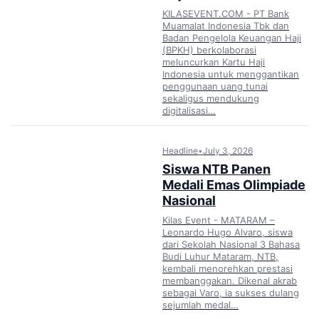
KILASEVENT.COM - PT Bank
Muamalat Indonesia Tbk dan
Badan Pengelola Keuangan Haji
(BPKH) berkolaborasi
meluncurkan Kartu Haji
Indonesia untuk menggantikan
penggunaan uang tunai
sekaligus mendukung
digitalisasi…
Headline
•
July 3, 2026
Siswa NTB Panen
Medali Emas Olimpiade
Nasional
Kilas Event - MATARAM –
Leonardo Hugo Alvaro, siswa
dari Sekolah Nasional 3 Bahasa
Budi Luhur Mataram, NTB,
kembali menorehkan prestasi
membanggakan. Dikenal akrab
sebagai Varo, ia sukses dulang
sejumlah medal…