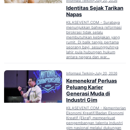
Informasi Terkini
•
July 20, 2026
Identitas Sejak Tarikan
Napas
KILASEVENT.COM - Surabaya
menunjukkan bahwa reformasi
birokrasi tidak selalu
membutuhkan kebijakan yang
rumit. Di balik tangis pertama
seorang bayi, sesungguhnya
lahir pula hubungan hukum
antara negara dan war…
Informasi Terkini
•
July 20, 2026
Kemenekraf Perluas
Peluang Karier
Generasi Muda di
Industri Gim
KILASEVENT.COM - Kementerian
Ekonomi Kreatif/Badan Ekonomi
Kreatif (Ekraf) memperkuat
pengembangan talenta industri
gim nasional melalui dukungan