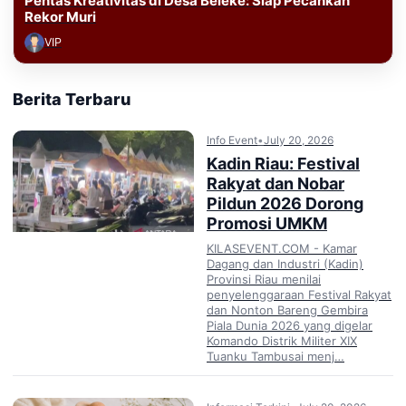
Pentas Kreativitas di Desa Beleke: Siap Pecahkan
Rekor Muri
VIP
Berita Terbaru
Info Event
•
July 20, 2026
Kadin Riau: Festival
Rakyat dan Nobar
Pildun 2026 Dorong
Promosi UMKM
KILASEVENT.COM - Kamar
Dagang dan Industri (Kadin)
Provinsi Riau menilai
penyelenggaraan Festival Rakyat
dan Nonton Bareng Gembira
Piala Dunia 2026 yang digelar
Komando Distrik Militer XIX
Tuanku Tambusai menj…