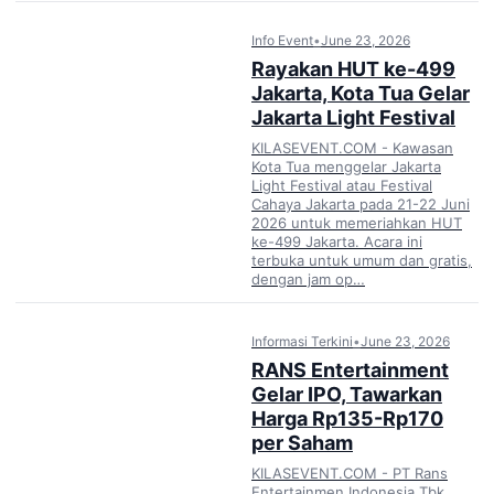
Info Event
•
June 23, 2026
Rayakan HUT ke-499
Jakarta, Kota Tua Gelar
Jakarta Light Festival
KILASEVENT.COM - Kawasan
Kota Tua menggelar Jakarta
Light Festival atau Festival
Cahaya Jakarta pada 21-22 Juni
2026 untuk memeriahkan HUT
ke-499 Jakarta. Acara ini
terbuka untuk umum dan gratis,
dengan jam op…
Informasi Terkini
•
June 23, 2026
RANS Entertainment
Gelar IPO, Tawarkan
Harga Rp135-Rp170
per Saham
KILASEVENT.COM - PT Rans
Entertainmen Indonesia Tbk