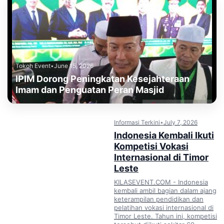
Tokoh Event
•
June 15, 2026
IPIM Dorong Peningkatan Kesejahteraan
Imam dan Penguatan Peran Masjid
Informasi Terkini
•
July 7, 2026
Indonesia Kembali Ikuti
Kompetisi Vokasi
Internasional di Timor
Leste
KILASEVENT.COM - Indonesia
kembali ambil bagian dalam ajang
keterampilan pendidikan dan
pelatihan vokasi internasional di
Timor Leste. Tahun ini, kompetisi