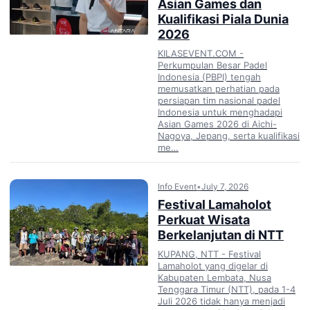
Asian Games dan
Kualifikasi Piala Dunia
2026
KILASEVENT.COM -
Perkumpulan Besar Padel
Indonesia (PBPI) tengah
memusatkan perhatian pada
persiapan tim nasional padel
Indonesia untuk menghadapi
Asian Games 2026 di Aichi-
Nagoya, Jepang, serta kualifikasi
me…
Info Event
•
July 7, 2026
Festival Lamaholot
Perkuat Wisata
Berkelanjutan di NTT
KUPANG, NTT - Festival
Lamaholot yang digelar di
Kabupaten Lembata, Nusa
Tenggara Timur (NTT), pada 1-4
Juli 2026 tidak hanya menjadi