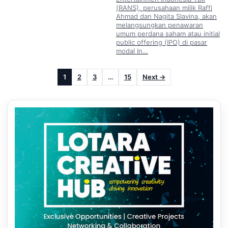
(RANS), perusahaan milik Raffi
Ahmad dan Nagita Slavina, akan
melangsungkan penawaran
umum perdana saham atau initial
public offering (IPO) di pasar
modal In…
1
2
3
…
15
Next →