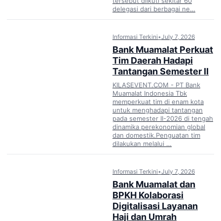
tersebut diikuti sekitar 60
delegasi dari berbagai ne…
Informasi Terkini
•
July 7, 2026
Bank Muamalat Perkuat
Tim Daerah Hadapi
Tantangan Semester II
KILASEVENT.COM - PT Bank
Muamalat Indonesia Tbk
memperkuat tim di enam kota
untuk menghadapi tantangan
pada semester II-2026 di tengah
dinamika perekonomian global
dan domestik.Penguatan tim
dilakukan melalui …
Informasi Terkini
•
July 7, 2026
Bank Muamalat dan
BPKH Kolaborasi
Digitalisasi Layanan
Haji dan Umrah