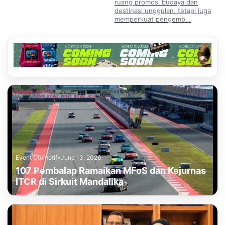
ruang promosi budaya dan
destinasi unggulan, tetapi juga
memperkuat pengemb…
Event Otomotif
•
June 13, 2026
107 Pembalap Ramaikan MFoS dan Kejurnas
ITCR di Sirkuit Mandalika