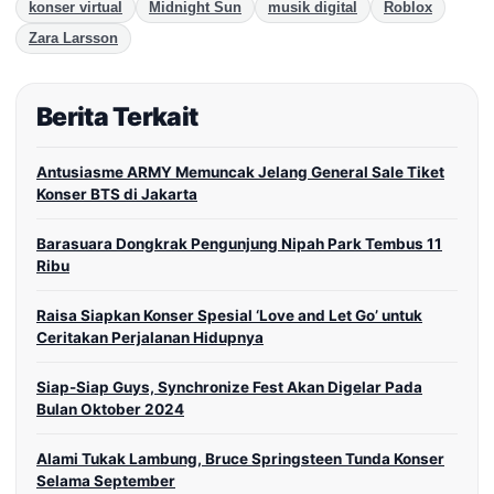
konser virtual
Midnight Sun
musik digital
Roblox
Zara Larsson
Berita Terkait
Antusiasme ARMY Memuncak Jelang General Sale Tiket
Konser BTS di Jakarta
Barasuara Dongkrak Pengunjung Nipah Park Tembus 11
Ribu
Raisa Siapkan Konser Spesial ‘Love and Let Go’ untuk
Ceritakan Perjalanan Hidupnya
Siap-Siap Guys, Synchronize Fest Akan Digelar Pada
Bulan Oktober 2024
Alami Tukak Lambung, Bruce Springsteen Tunda Konser
Selama September