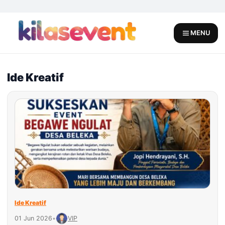
Skip
to
content
MENU
Ide Kreatif
Ide Kreatif
01 Jun 2026
•
VIP