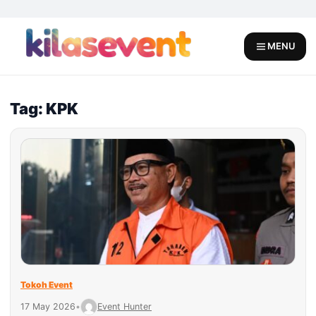
Skip
to
content
MENU
Tag: KPK
Tokoh Event
17 May 2026
•
Event Hunter