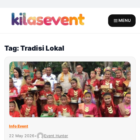
Skip
to
content
MENU
Tag: Tradisi Lokal
Info Event
22 May 2026
•
Event Hunter