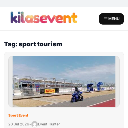
Skip
to
content
MENU
Tag: sport tourism
Sport Event
20 Jul 2026
•
Event Hunter