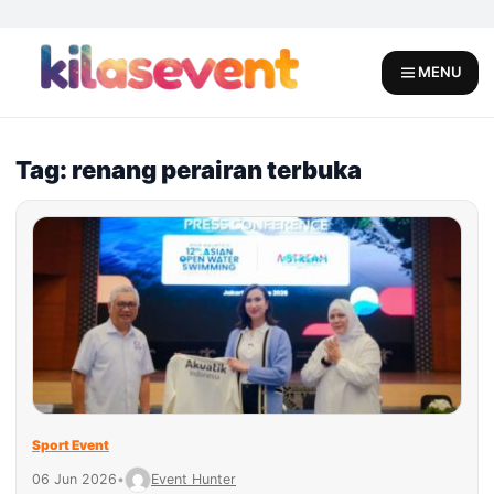
Skip
to
content
MENU
Tag: renang perairan terbuka
Sport Event
06 Jun 2026
•
Event Hunter