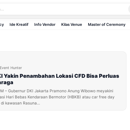
icy
Ide Kreatif
Info Vendor
Kilas Venue
Master of Ceremony
Event Hunter
I Yakin Penambahan Lokasi CFD Bisa Perluas
hraga
 – Gubernur DKI Jakarta Pramono Anung Wibowo meyakini
si Hari Bebas Kendaraan Bermotor (HBKB) atau car free day
k di kawasan Rasuna…