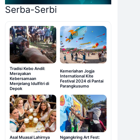
Serba-Serbi
Tradisi Kebo Andil:
Kemeriahan Jogja
Merayakan
International Kite
Kebersamaan
Festival 2024 di Pantai
Menjelang Idulfitri di
Parangkusumo
Depok
Asal Muasal Lahirnya
Ngangkring Art Fest: