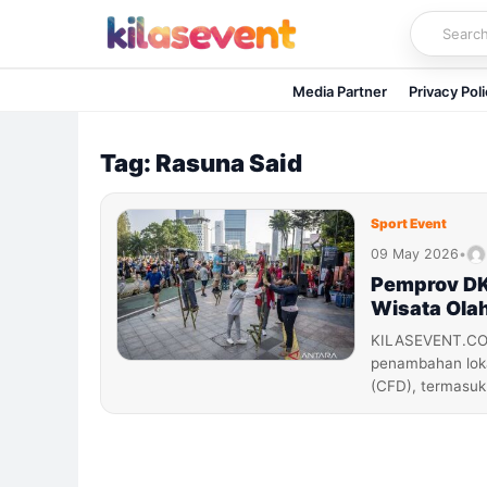
Skip
to
content
Media Partner
Privacy Pol
Tag: Rasuna Said
Sport Event
09 May 2026
•
Pemprov DK
Wisata Ola
KILASEVENT.COM
penambahan loka
(CFD), termasu