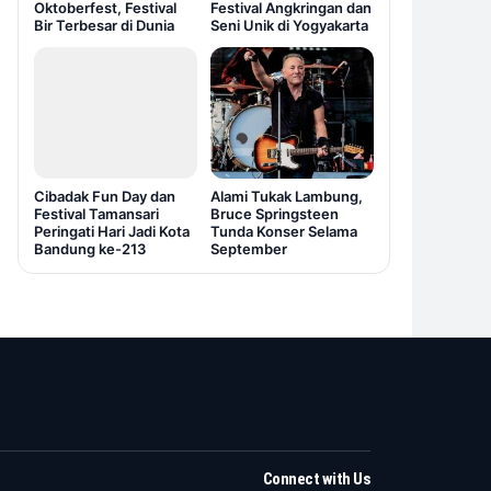
Oktoberfest, Festival
Festival Angkringan dan
Bir Terbesar di Dunia
Seni Unik di Yogyakarta
Cibadak Fun Day dan
Alami Tukak Lambung,
Festival Tamansari
Bruce Springsteen
Peringati Hari Jadi Kota
Tunda Konser Selama
Bandung ke-213
September
Connect with Us