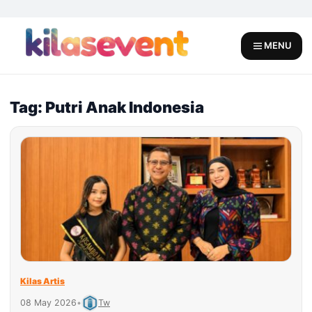
Skip
to
content
MENU
Tag: Putri Anak Indonesia
Kilas Artis
08 May 2026
•
Tw