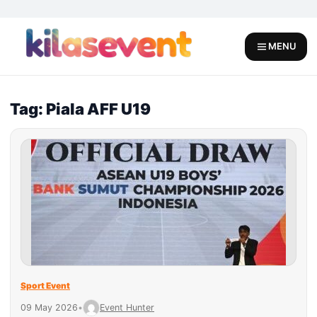
Skip
to
content
MENU
Tag: Piala AFF U19
Sport Event
09 May 2026
•
Event Hunter