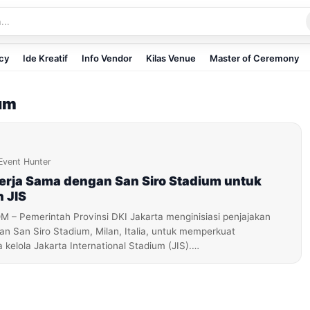
icy
Ide Kreatif
Info Vendor
Kilas Venue
Master of Ceremony
ium
Event Hunter
Kerja Sama dengan San Siro Stadium untuk
 JIS
– Pemerintah Provinsi DKI Jakarta menginisiasi penjajakan
n San Siro Stadium, Milan, Italia, untuk memperkuat
a kelola Jakarta International Stadium (JIS).…