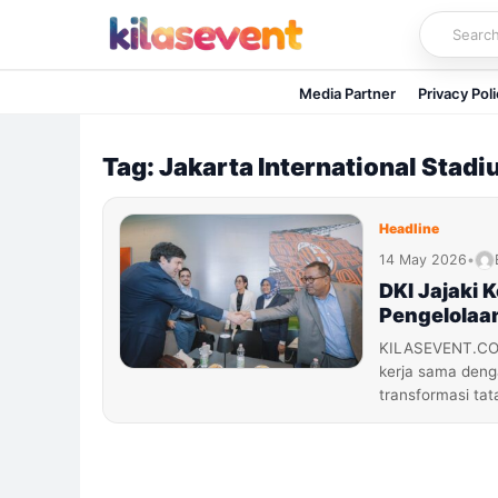
Skip
to
content
Media Partner
Privacy Pol
Tag: Jakarta International Stad
Headline
14 May 2026
•
DKI Jajaki 
Pengelolaan
KILASEVENT.COM 
kerja sama denga
transformasi tat