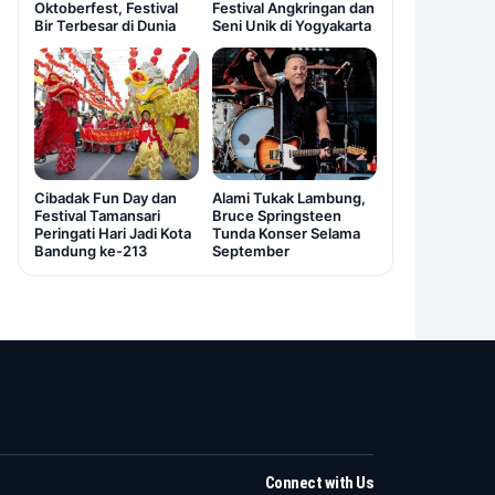
Oktoberfest, Festival
Festival Angkringan dan
Bir Terbesar di Dunia
Seni Unik di Yogyakarta
Cibadak Fun Day dan
Alami Tukak Lambung,
Festival Tamansari
Bruce Springsteen
Peringati Hari Jadi Kota
Tunda Konser Selama
Bandung ke-213
September
Connect with Us