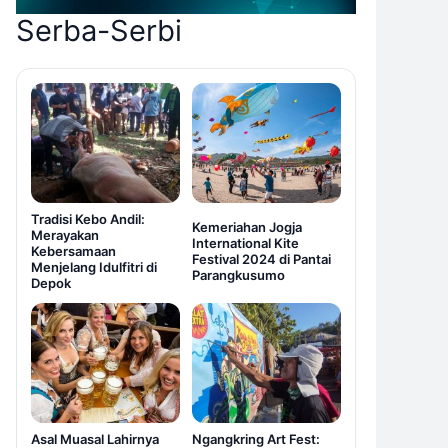
Serba-Serbi
Tradisi Kebo Andil:
Kemeriahan Jogja
Merayakan
International Kite
Kebersamaan
Festival 2024 di Pantai
Menjelang Idulfitri di
Parangkusumo
Depok
Asal Muasal Lahirnya
Ngangkring Art Fest: