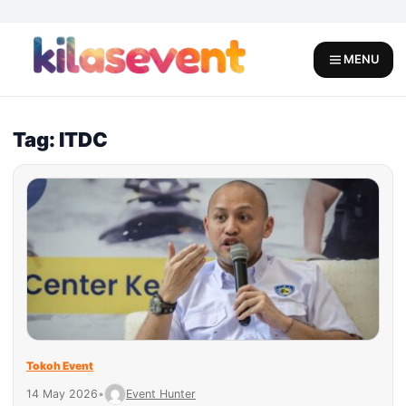
Skip
to
content
MENU
Tag: ITDC
Tokoh Event
14 May 2026
•
Event Hunter