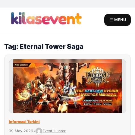
Skip
to
content
MENU
Tag: Eternal Tower Saga
Informasi Terkini
09 May 2026
•
Event Hunter