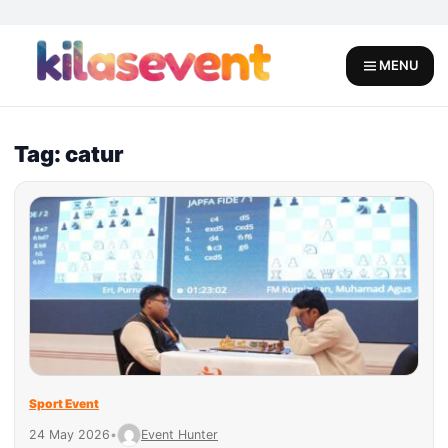
Skip
to
content
MENU
Tag: catur
Sport Event
24 May 2026
•
Event Hunter