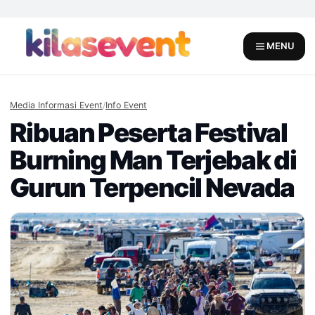
Skip
to
content
MENU
Media Informasi Event
/
Info Event
Ribuan Peserta Festival
Burning Man Terjebak di
Gurun Terpencil Nevada