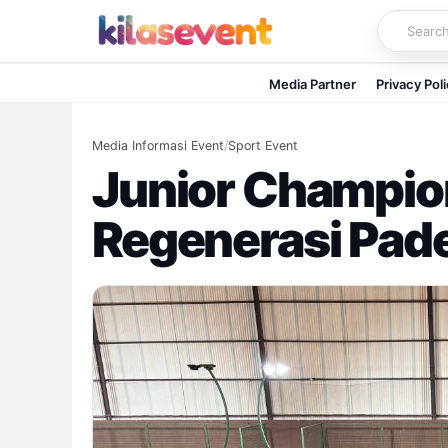
Skip
to
content
Media Partner
Privacy Pol
Media Informasi Event
/
Sport Event
Junior Champio
Regenerasi Pade