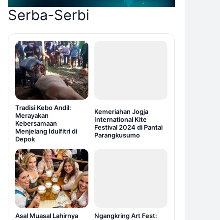
Serba-Serbi
Tradisi Kebo Andil:
Kemeriahan Jogja
Merayakan
International Kite
Kebersamaan
Festival 2024 di Pantai
Menjelang Idulfitri di
Parangkusumo
Depok
Asal Muasal Lahirnya
Ngangkring Art Fest: