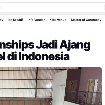
icy
Ide Kreatif
Info Vendor
Kilas Venue
Master of Ceremony
nships Jadi Ajang
l di Indonesia