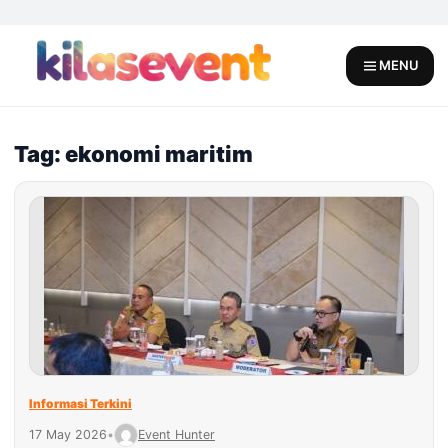
Skip
to
content
MENU
Tag: ekonomi maritim
Informasi Terkini
17 May 2026
•
Event Hunter